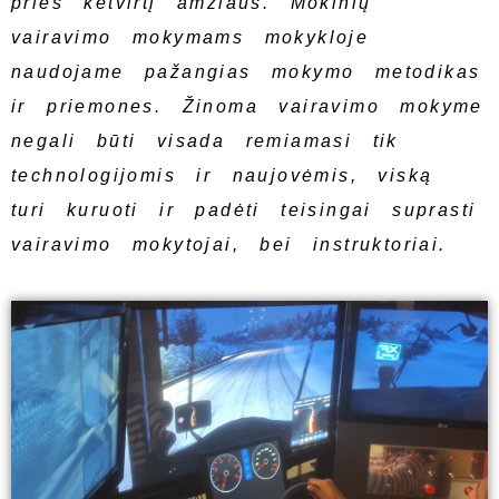
prieš ketvirtį amžiaus. Mokinių
vairavimo mokymams mokykloje
naudojame pažangias mokymo metodikas
ir priemones. Žinoma vairavimo mokyme
negali būti visada remiamasi tik
technologijomis ir naujovėmis, viską
turi kuruoti ir padėti teisingai suprasti
vairavimo mokytojai, bei instruktoriai.