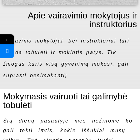
Apie vairavimio mokytojus ir
instruktorius
←
Vairavimo mokytojai, bei instruktoriai turi
visada tobulėti ir mokintis patys. Tik
žmogus kuris visą gyvenimą mokosi, gali
suprasti besimakantį;
Mokymasis vairuoti tai galimybė
tobulėti
Šių dienų pasaulyje mes nežinome ko
gali tekti imtis, kokie iššūkiai mūsų