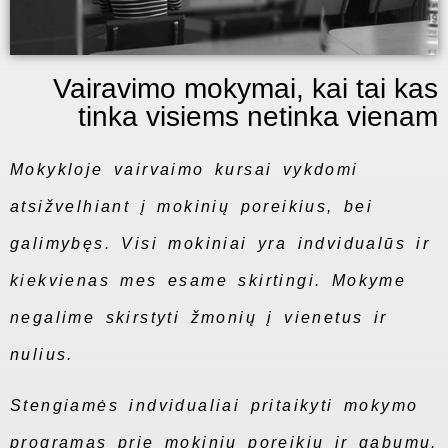
Vairavimo mokymai, kai tai kas
tinka visiems netinka vienam
Mokykloje vairvaimo kursai vykdomi
atsižvelhiant į mokinių poreikius, bei
galimybęs. Visi mokiniai yra indvidualūs ir
kiekvienas mes esame skirtingi. Mokyme
negalime skirstyti žmonių į vienetus ir
nulius.
Stengiamės indvidualiai pritaikyti mokymo
programas prie mokinių poreikių ir gabumų.