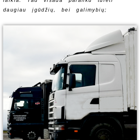
laikia. Tad visada paranku turėti
daugiau įgūdžių, bei galimybių;